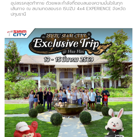
อุปสรรคสุดท้าทาย ด้วยพละกำลังที่ตอบสนองความมั่นใจในทุก
เส้นทาง ณ สนามทดสอบรถ ISUZU 4x4 EXPERIENCE จังหวัด
ปทุมธานี