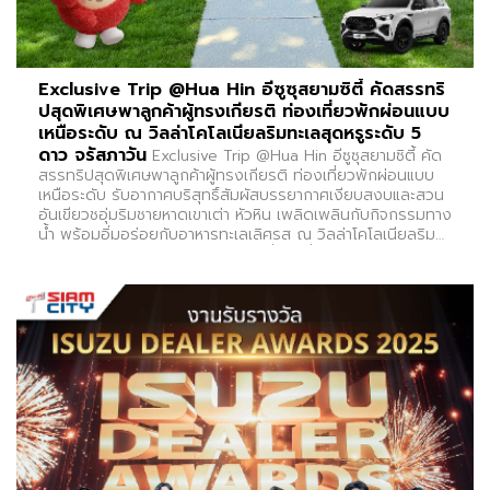
Exclusive Trip @Hua Hin อีซูซุสยามซิตี้ คัดสรรทริ
ปสุดพิเศษพาลูกค้าผู้ทรงเกียรติ ท่องเที่ยวพักผ่อนแบบ
เหนือระดับ ณ วิลล่าโคโลเนียลริมทะเลสุดหรูระดับ 5
ดาว จรัสภาวัน
Exclusive Trip @Hua Hin อีซูซุสยามซิตี้ คัด
สรรทริปสุดพิเศษพาลูกค้าผู้ทรงเกียรติ ท่องเที่ยวพักผ่อนแบบ
เหนือระดับ รับอากาศบริสุทธิ์สัมผัสบรรยากาศเงียบสงบและสวน
อันเขียวชอุ่มริมชายหาดเขาเต่า หัวหิน เพลิดเพลินกับกิจกรรมทาง
น้ำ พร้อมอิ่มอร่อยกับอาหารทะเลเลิศรส ณ วิลล่าโคโลเนียลริม
ทะเลสุดหรูระดับ 5 ดาว จรัสภาวัน เมื่อวันที่ 13-15 มีนาคม
2569✨ ขอบคุณลูกค้าคนสำคัญทุกท่าน ที่มาร่วมสร้างช่วงเวลา
ความสุขและความทรงจำดีๆ ไปด้วยกัน เพราะทุกความไว้วางใจ
ของท่าน คือกำลังใจที่สำคัญของเราเสมอ❤️