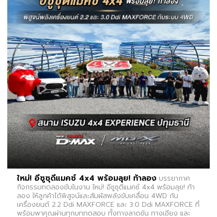
ใหม่! อีซูซุดีแมคซ์ 4x4 พร้อมลุย! ท้าลอง
บรรยากาศ
กิจกรรมทดลองขับในงาน ใหม่! อีซูซุดีแมคซ์ 4x4 พร้อมลุย! ท้า
ลอง ให้ลูกค้าได้พิสูจน์และสัมผัสพลังขับเคลื่อน 4WD กับ
เครื่องยนต์ 2.2 Ddi MAXFORCE และ 3.0 Ddi MAXFORCE ที่
พร้อมพาคุณผ่านทุกบททดสอบ ทั้งทางลาดชัน ทางเอียง และ