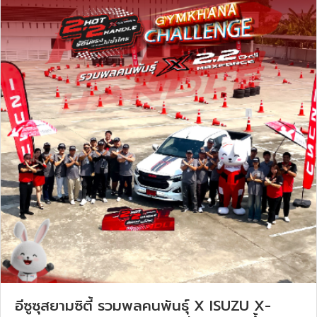
อีซูซุสยามซิตี้ รวมพลคนพันธุ์ X ISUZU X-