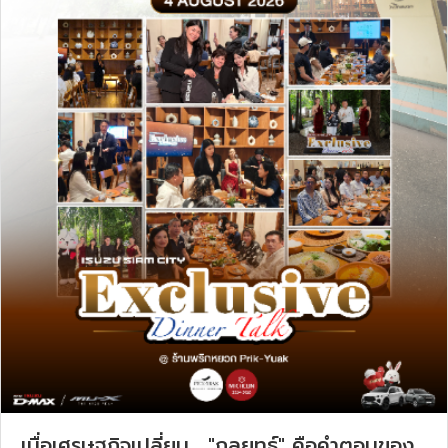
เมื่อเศรษฐกิจเปลี่ยน... "กลยุทธ์" คือคำตอบของ