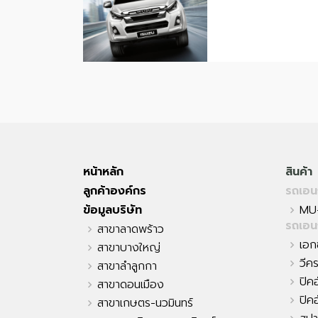
หน้าหลัก
สินค้า
ลูกค้าองค์กร
รถเอน
ข้อมูลบริษัท
MU
รถเอน
สาขาลาดพร้าว
เอกซ์
สาขาบางใหญ่
วีค
สาขาลำลูกกา
ปิค
สาขาดอนเมือง
ปิค
สาขาเกษตร-นวมินทร์