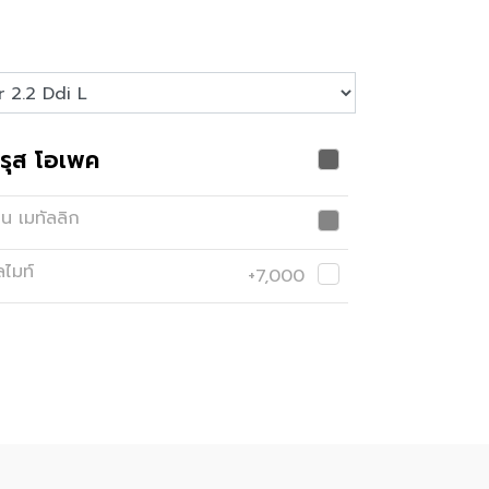
รุส โอเพค
ยน เมทัลลิก
ลไมท์
+7,000