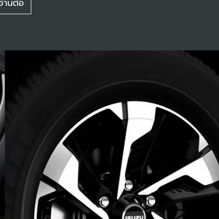
อ่านต่อ
 ก.ค. 2569 รับส่วนลดช่วยค่าน้ำมัน 5,000 บาท
ยเหตุ : เงื่อนไขเป็นไปตามสถาบันการเงินที่ร่วมรายการ
บบริษัทฯ กำหนด