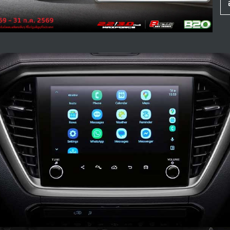
31
หมา
กั