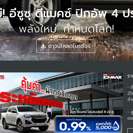
่! อีซูซุ ดีแมคซ์ ปิกอัพ 4 ป
พลังใหม่...กำหนดโลก!
ดาวน์โหลดโบรชัวร์
รา
- อ
25
สำห
- ล
ซูซ
บร
ที่