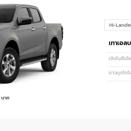
เทาเอลบ
เงินโบฮีเมี
ขาวมุกโดโ
 บาท