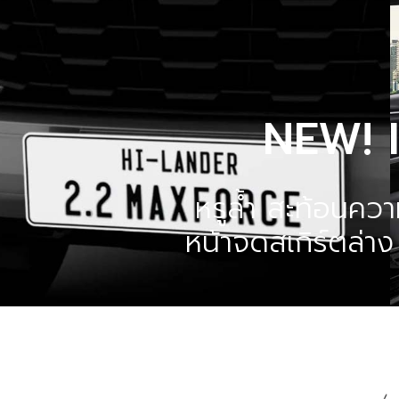
NEW! 
หรูลํ้า สะท้อนคว
หน้าจดสเกิร์ตล่าง