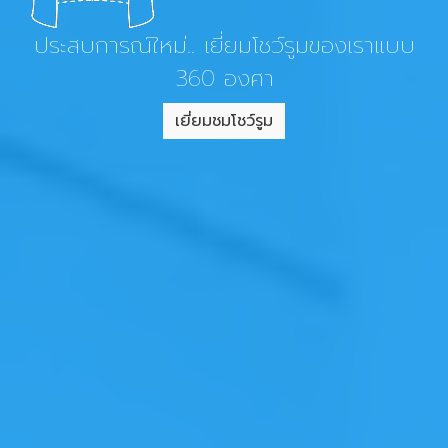
ประสบการณ์ใหม่.. เยี่ยมโชว์รูมของเราแบบ
360 องศา
เยี่ยมชมโชว์รูม