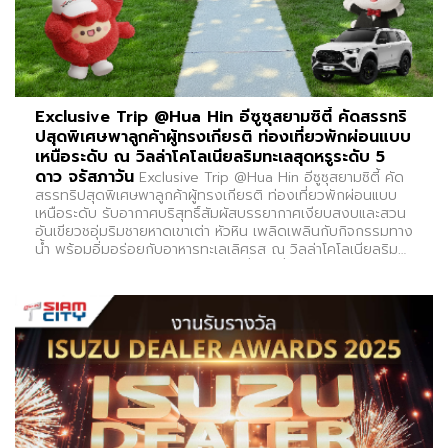
Exclusive Trip @Hua Hin อีซูซุสยามซิตี้ คัดสรรทริ
ปสุดพิเศษพาลูกค้าผู้ทรงเกียรติ ท่องเที่ยวพักผ่อนแบบ
เหนือระดับ ณ วิลล่าโคโลเนียลริมทะเลสุดหรูระดับ 5
ดาว จรัสภาวัน
Exclusive Trip @Hua Hin อีซูซุสยามซิตี้ คัด
สรรทริปสุดพิเศษพาลูกค้าผู้ทรงเกียรติ ท่องเที่ยวพักผ่อนแบบ
เหนือระดับ รับอากาศบริสุทธิ์สัมผัสบรรยากาศเงียบสงบและสวน
อันเขียวชอุ่มริมชายหาดเขาเต่า หัวหิน เพลิดเพลินกับกิจกรรมทาง
น้ำ พร้อมอิ่มอร่อยกับอาหารทะเลเลิศรส ณ วิลล่าโคโลเนียลริม
ทะเลสุดหรูระดับ 5 ดาว จรัสภาวัน เมื่อวันที่ 13-15 มีนาคม
2569✨ ขอบคุณลูกค้าคนสำคัญทุกท่าน ที่มาร่วมสร้างช่วงเวลา
ความสุขและความทรงจำดีๆ ไปด้วยกัน เพราะทุกความไว้วางใจ
ของท่าน คือกำลังใจที่สำคัญของเราเสมอ❤️