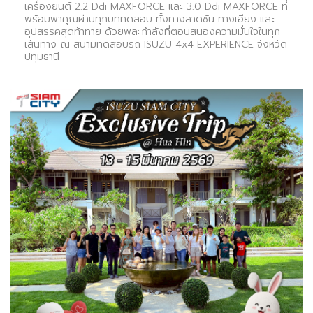
เครื่องยนต์ 2.2 Ddi MAXFORCE และ 3.0 Ddi MAXFORCE ที่
พร้อมพาคุณผ่านทุกบททดสอบ ทั้งทางลาดชัน ทางเอียง และ
อุปสรรคสุดท้าทาย ด้วยพละกำลังที่ตอบสนองความมั่นใจในทุก
เส้นทาง ณ สนามทดสอบรถ ISUZU 4x4 EXPERIENCE จังหวัด
ปทุมธานี