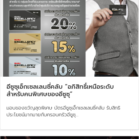
อีซูซุเอ็กเซลเลนซี่คลับ “อภิสิทธิ์เหนือระดับ
สำหรับคนพิเศษของอีซูซุ”
มอบของขวัญสุดพิเศษ บัตรอีซูซุเอ็กเซลเลนซี่คลับ รับสิทธิ
ประโยชน์มากมายกับครอบครัวอีซูซุ...