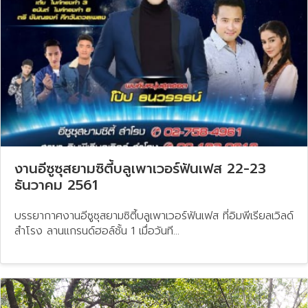
งานอีซูซุสยามซิตี้บลูเพาเวอร์ฟันเฟส 22-23
ธันวาคม 2561
บรรยากาศงานอีซูซุสยามซิตี้บลูเพาเวอร์ฟันเฟส ที่อิมพีเรียลเวิลด์
สำโรง ลานแกรนด์ฮอล์ชั้น 1 เมื่อวันที...