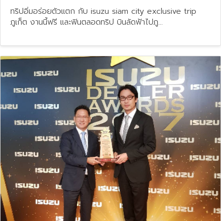
ทริปอิ่มอร่อยตัวแตก กับ isuzu siam city exclusive trip
ภูเก็ต งานนี้ฟรี และฟินตลอดทริป บินลัดฟ้าไปภู...