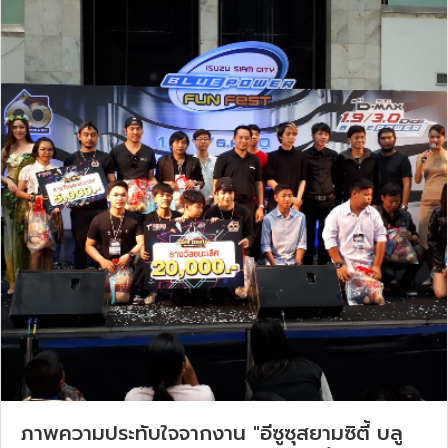
ภาพความประทับใจจากงาน "อีซูซุสยามซิตี้ บลู