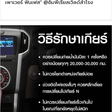
เพาเวอร์ ฟันเฟส" @อิมพีเรียลเวิลด์สำโรง