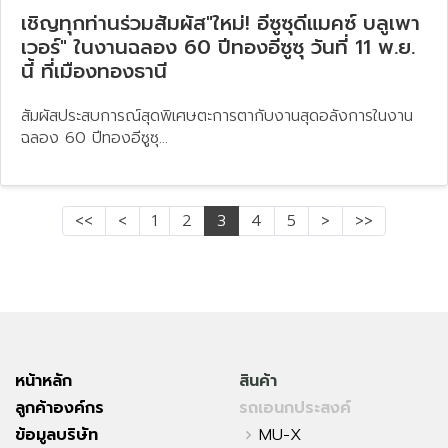
เชิญทุกท่านร่วมสัมผัส"ใหม่! อีซูซุดีแมคซ์ บลูเพา
เวอร์" ในงานฉลอง 60 ปีทองอีซูซุ วันที่ 11 พ.ย.
นี้ ที่เมืองทองธานี
สัมผัสประสบการณ์สุดพิเศษตะการตากับงานสุดอลังการในงาน
ฉลอง 60 ปีทองอีซูซุ...
<<
<
1
2
3
4
5
>
>>
หน้าหลัก
สินค้า
ลูกค้าองค์กร
รถเอนกประสงค์
ข้อมูลบริษัท
MU-X