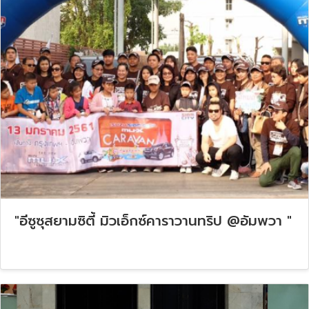
"อีซูซุสยามซิตี้ มิวเอ็กซ์คาราวานทริป @อัมพวา "