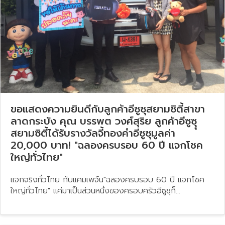
ขอแสดงความยินดีกับลูกค้าอีซูซุสยามซิตี้สาขา
ลาดกระบัง คุณ บรรพต วงศ์สุริย ลูกค้าอีซูซุุ
สยามซิตี้ได้รับรางวัลจี้ทองคำอีซูซุมูลค่า
20,000 บาท! "ฉลองครบรอบ 60 ปี แจกโชค
ใหญ่ทั่วไทย"
แจกจริงทั่วไทย กับแคมเพจ์น"ฉลองครบรอบ 60 ปี แจกโชค
ใหญ่ทั่วไทย" แค่มาเป็นส่วนหนึ่งของครอบครัวอีซูซุก็...