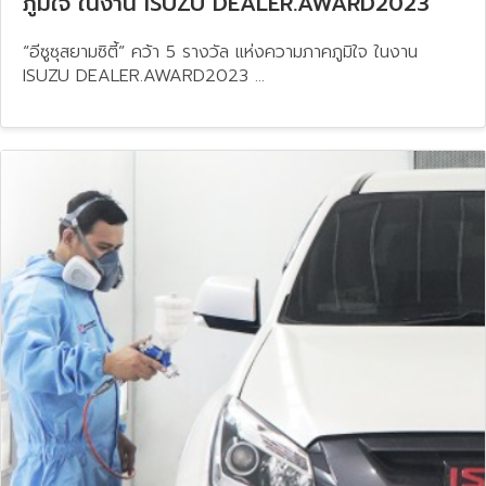
ภูมิใจ ในงาน​ ISUZU​ DEALER.AWARD2023
“อีซูซุสยามซิตี้” คว้า 5 รางวัล แห่งความภาคภูมิใจ ในงาน​
ISUZU​ DEALER.AWARD2023 ...