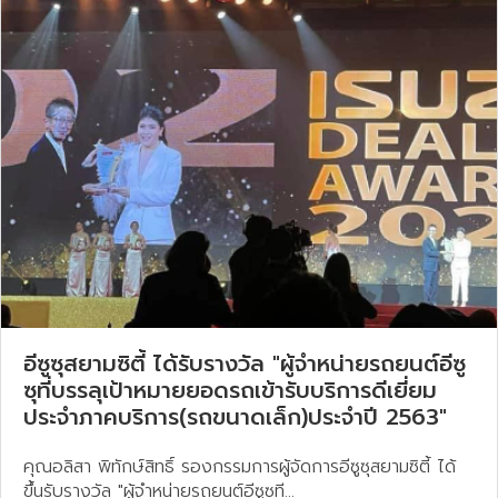
อีซูซุสยามซิตี้ ได้รับรางวัล "ผู้จำหน่ายรถยนต์อีซู
ซุที่บรรลุเป้าหมายยอดรถเข้ารับบริการดีเยี่ยม
ประจำภาคบริการ(รถขนาดเล็ก)​ประจำปี 2563"
คุณอลิสา พิทักษ์สิทธิ์ รองกรรมการผู้จัดการอีซูซุสยามซิตี้ ได้
ขึ้นรับรางวัล "ผู้จำหน่ายรถยนต์อีซูซุที...