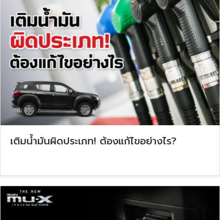
เติมน้ำมันผิดประเภท! ต้องแก้ไขอย่างไร?