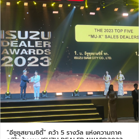
“อีซูซุสยามซิตี้” คว้า 5 รางวัล แห่งความภาค