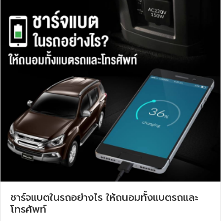
ชาร์จแบตในรถอย่างไร ให้ถนอมทั้งแบตรถและ
โทรศัพท์