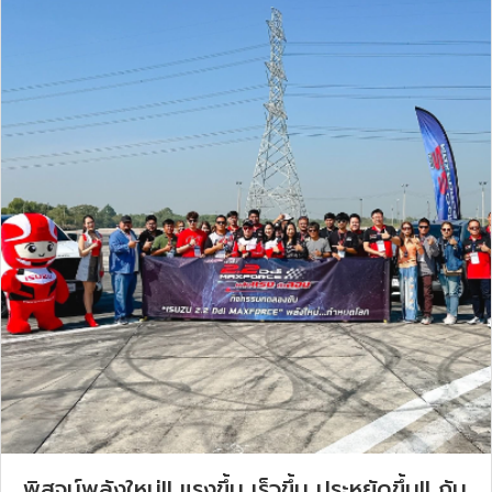
พิสูจน์พลังใหม่!! แรงขึ้น เร็วขึ้น ประหยัดขึ้น!! กับ