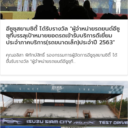
อีซูซุสยามซิตี้ ได้รับรางวัล "ผู้จำหน่ายรถยนต์อีซู
ซุที่บรรลุเป้าหมายยอดรถเข้ารับบริการดีเยี่ยม
ประจำภาคบริการ(รถขนาดเล็ก)​ประจำปี 2563"
คุณอลิสา พิทักษ์สิทธิ์ รองกรรมการผู้จัดการอีซูซุสยามซิตี้ ได้
ขึ้นรับรางวัล "ผู้จำหน่ายรถยนต์อีซูซุที...