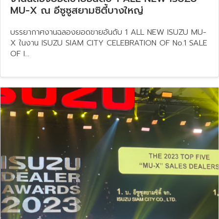
MU-X ณ อีซูซูสยามซิตี้บางใหญ่
บรรยากาศงานฉลองยอดขายอันดับ 1 ALL NEW ISUZU MU-
X ในงาน ISUZU SIAM CITY CELEBRATION OF No.1 SALE
OF I...