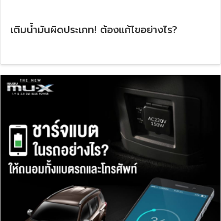
เติมน้ำมันผิดประเภท! ต้องแก้ไขอย่างไร?